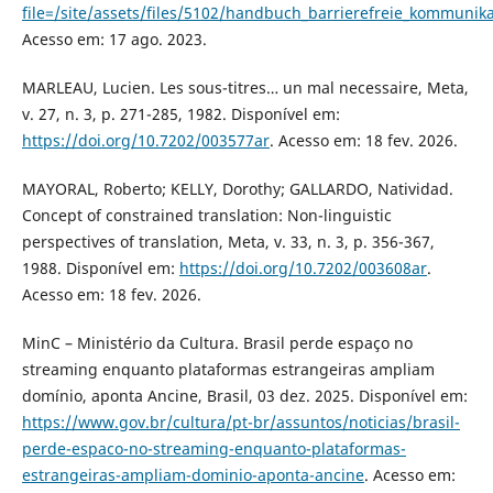
file=/site/assets/files/5102/handbuch_barrierefreie_kommunika
Acesso em: 17 ago. 2023.
MARLEAU, Lucien. Les sous-titres… un mal necessaire, Meta,
v. 27, n. 3, p. 271-285, 1982. Disponível em:
https://doi.org/10.7202/003577ar
. Acesso em: 18 fev. 2026.
MAYORAL, Roberto; KELLY, Dorothy; GALLARDO, Natividad.
Concept of constrained translation: Non-linguistic
perspectives of translation, Meta, v. 33, n. 3, p. 356-367,
1988. Disponível em:
https://doi.org/10.7202/003608ar
.
Acesso em: 18 fev. 2026.
MinC – Ministério da Cultura. Brasil perde espaço no
streaming enquanto plataformas estrangeiras ampliam
domínio, aponta Ancine, Brasil, 03 dez. 2025. Disponível em:
https://www.gov.br/cultura/pt-br/assuntos/noticias/brasil-
perde-espaco-no-streaming-enquanto-plataformas-
estrangeiras-ampliam-dominio-aponta-ancine
. Acesso em: