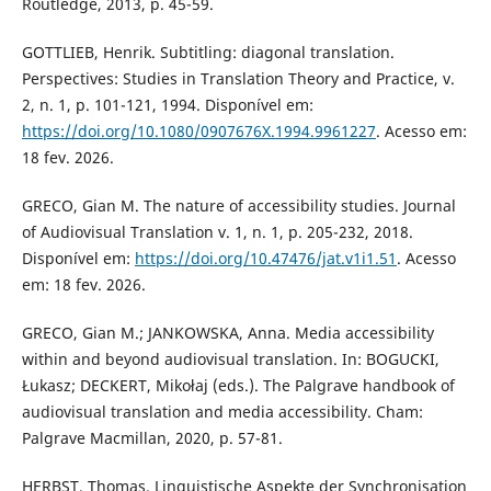
Routledge, 2013, p. 45-59.
GOTTLIEB, Henrik. Subtitling: diagonal translation.
Perspectives: Studies in Translation Theory and Practice, v.
2, n. 1, p. 101-121, 1994. Disponível em:
https://doi.org/10.1080/0907676X.1994.9961227
. Acesso em:
18 fev. 2026.
GRECO, Gian M. The nature of accessibility studies. Journal
of Audiovisual Translation v. 1, n. 1, p. 205-232, 2018.
Disponível em:
https://doi.org/10.47476/jat.v1i1.51
. Acesso
em: 18 fev. 2026.
GRECO, Gian M.; JANKOWSKA, Anna. Media accessibility
within and beyond audiovisual translation. In: BOGUCKI,
Łukasz; DECKERT, Mikołaj (eds.). The Palgrave handbook of
audiovisual translation and media accessibility. Cham:
Palgrave Macmillan, 2020, p. 57-81.
HERBST, Thomas. Linguistische Aspekte der Synchronisation