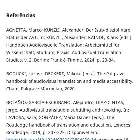
Referências
AGNETTA, Marco; KÜNZLI, Alexander. Der (sub-disziplinäre
Status der AVT. In: KÜNZLI, Alexander; KAINDL, Klaus (eds.).
Handbuch Audiovisuelle Translation: Arbeitsmittel für
Wissenschaft, Studium, Praxis. Audiovisual Translation
Studies, v. 2. Berlim: Frank & Timme, 2024, p. 23-34.
BOGUCKI, Łukasz; DECKERT, Mikołaj (eds.). The Palgrave
handbook of audiovisual translation and media accessibility.
Cham: Palgrave Macmillan, 2020.
BOLAÑOS-GARCÍA-ESCRIBANO, Alejandro; DÍAZ-CINTAS,
Jorge. Audiovisual translation: subtitling and revoicing. In:
LAVIOSA, Sara; GONZÁLEZ, Maria Davies (eds.). The
Routledge handbook of translation and education. Londres:
Routledge, 2019, p. 207-225. Disponível em:
https://doi.org/10.4324/9780367854850-14
. Acesso em: 18