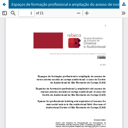
Espaços de formação profissional e ampliação do acesso de novos atores sociais ao campo audiovisual