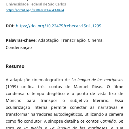
Universidade Federal de São Carlos
https://orcid.org/0000-0003-4843-0424
DOI:
https://doi.org/10.22475/rebeca.v15n1.1295
Palavras-chave:
Adaptação, Transcriação, Cinema,
Condensação
Resumo
A adaptação cinematográfica de
La lengua de las mariposas
(1999) unifica três contos de Manuel Rivas. O filme
condensa o tempo diegético e o ponto de vista fixo de
Moncho para transpor o subjetivo literário. Essa
ocularização interna permite conectar as narrativas e
transformar narradores autodiegéticos, utilizando a câmera
como fio condutor. A sinopse detalha os contos
Carmiña
,
Un
saxo en la niebla
e
La lengua de las mariposas
, e sua